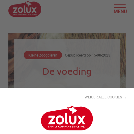
MENU
Kleine Zoogdieren
Gepubliceerd op
15-08-2023
De voeding
WEIGER ALLE COOKIES →
Voeding Volwaardig - Nutrimeal