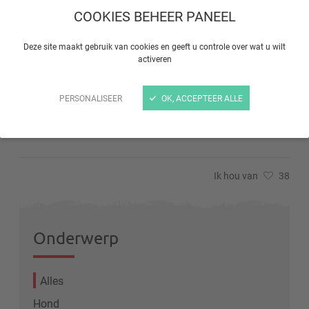
COOKIES BEHEER PANEEL
Ons advies
Deze site maakt gebruik van cookies en geeft u controle over wat u wilt
Voeding (specifieke mix + verse
activeren
voedingsmiddelen) + hooi + water + wekelijkse
snoepjes = een gezond knaagdier
PERSONALISEER
OK, ACCEPTEER ALLE
Ik hou van
38
Onderwerp
Alles
Hond