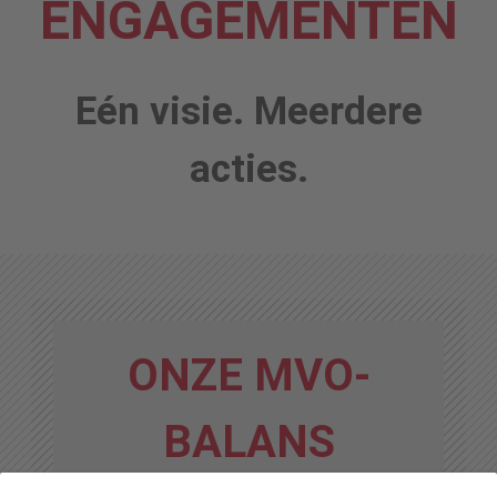
ENGAGEMENTEN
Eén visie. Meerdere
acties.
ONZE MVO-
BALANS