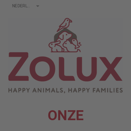
Talen
NEDERLANDS
ONZE