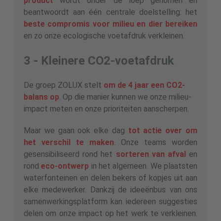
product
wordt onder de loep genomen en
beantwoordt aan één centrale doelstelling: het
beste compromis voor milieu en dier bereiken
en zo onze ecologische voetafdruk verkleinen.
3 - Kleinere CO2-voetafdruk
De groep ZOLUX stelt
om de 4 jaar een CO2-
balans op
. Op die manier kunnen we onze milieu-
impact meten en onze prioriteiten aanscherpen.
Maar we gaan ook elke dag
tot actie over om
het verschil te maken
. Onze teams worden
gesensibiliseerd rond het
sorteren van afval
en
rond
eco-ontwerp
in het algemeen. We plaatsten
waterfonteinen en delen bekers of kopjes uit aan
elke medewerker. Dankzij de ideeënbus van ons
samenwerkingsplatform kan iedereen suggesties
delen om onze impact op het werk te verkleinen.