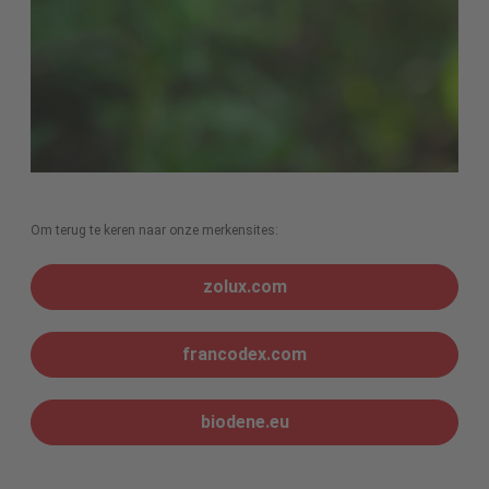
Om terug te keren naar onze merkensites:
zolux.com
francodex.com
biodene.eu