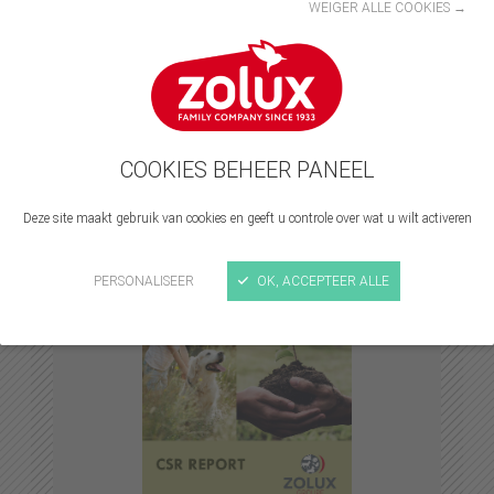
WEIGER ALLE COOKIES →
Dit jaar publiceren we onze eerste MVO-
balans. En die beschrijft en bundelt de
acties die we de afgelopen 18 maanden
ondernamen om te voldoen aan de
engagementen die we formaliseerden met
onze 3 pijlers.
COOKIES BEHEER PANEEL
Deze site maakt gebruik van cookies en geeft u controle over wat u wilt activeren
Je vindt ze hier
👇
PERSONALISEER
OK, ACCEPTEER ALLE