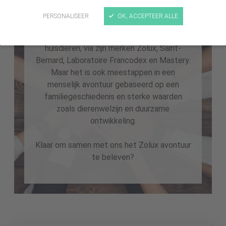
Voor de groep ZOLUX werken, dat is
PERSONALISEER
OK, ACCEPTEER ALLE
bijdragen tot de groei van de grootste
Franse specialist van producten voor
huisdieren, via zijn merken Zolux, Saint-
Bernard, Laboratoire Francodex en Mastery.
Maar het is ook meestappen in een
menselijk avontuur gebaseerd op een
familiegeschiedenis en sterke waarden
zoals dierenwelzijn en duurzame
ontwikkeling.
Klaar om samen met ons het Zolux avontuur
te beleven?