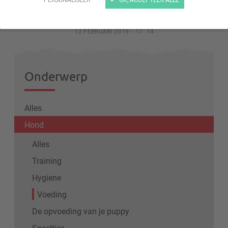
Het dieet van de hond
12 FEBRUARI 2019
-
14
Onderwerp
Alles
Hond
Alles
Training
Hygiene
Voeding
De opvoeding van je puppy
Speeltjes